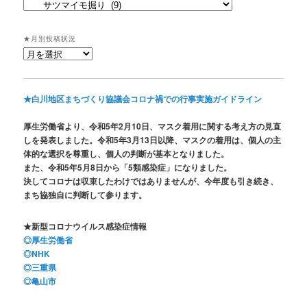
★
投
稿
★月別投稿状況
状
★
況
月
別
投
★白川地区まちづくり協議会コロナ禍での行事実施ガイドライン
稿
状
厚生労働省より、令和5年2月10日、マスク着用に関する考え方の見直
況
しを発表しました。令和5年3月13日以降、マスクの着用は、個人の主
体的な選択を尊重し、個人の判断が基本となりました。
また、令和5年5月8日から「5類感染症」になりました。
決してコロナは収束したわけではありませんが、今年度も引き続き、
まち協独自に判断して参ります。
★新型コロナウイルス感染症情報
◎厚生労働省
◎NHK
◎三重県
◎亀山市