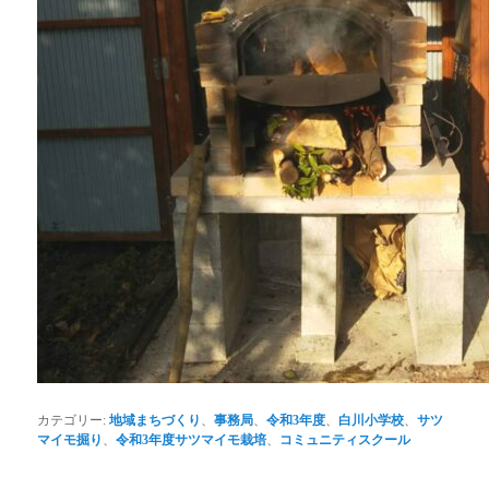
カテゴリー:
地域まちづくり
、
事務局
、
令和3年度
、
白川小学校
、
サツ
マイモ掘り
、
令和3年度サツマイモ栽培
、
コミュニティスクール