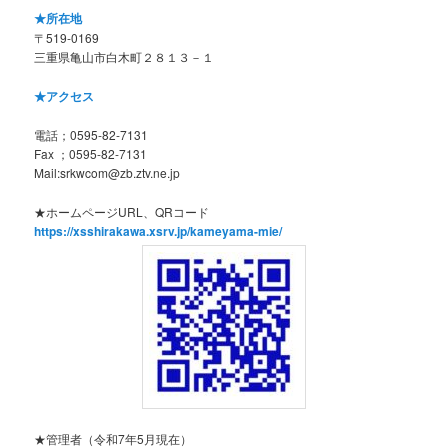
★所在地
〒519-0169
三重県亀山市白木町２８１３－１
★アクセス
電話；0595-82-7131
Fax ；0595-82-7131
Mail:srkwcom@zb.ztv.ne.jp
★ホームページURL、QRコード
https://xsshirakawa.xsrv.jp/kameyama-mie/
★管理者（令和7年5月現在）