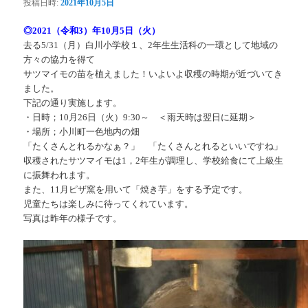
投稿日時:
2021年10月5日
◎2021（令和3）年10月5日（火）
去る5/31（月）白川小学校１、2年生生活科の一環として地域の
方々の協力を得て
サツマイモの苗を植えました！いよいよ収穫の時期が近づいてき
ました。
下記の通り実施します。
・日時；10月26日（火）9:30～ ＜雨天時は翌日に延期＞
・場所；小川町一色地内の畑
「たくさんとれるかなぁ？」 「たくさんとれるといいですね」
収穫されたサツマイモは1，2年生が調理し、学校給食にて上級生
に振舞われます。
また、11月ピザ窯を用いて「焼き芋」をする予定です。
児童たちは楽しみに待ってくれています。
写真は昨年の様子です。