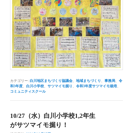
カテゴリー:
白川地区まちづくり協議会
、
地域まちづくり
、
事務局
、
令
和3年度
、
白川小学校
、
サツマイモ掘り
、
令和3年度サツマイモ栽培
、
コミュニティスクール
10/27（水）白川小学校1,2年生
がサツマイモ掘り！