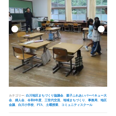
カテゴリー:
白川地区まちづくり協議会
、
親子ふれあいバーベキュー大
会
、
婦人会
、
令和8年度
、
三世代交流
、
地域まちづくり
、
事務局
、
地区
会議
、
白川小学校
、
PTA
、
土曜授業
、
コミュニティスクール