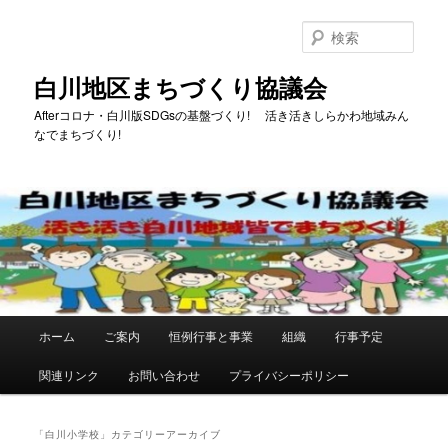
メ
サ
イ
ブ
検
ン
コ
索
コ
ン
白川地区まちづくり協議会
ン
テ
Afterコロナ・白川版SDGsの基盤づくり! 活き活きしらかわ地域みん
テ
ン
なでまちづくり!
ン
ツ
ツ
へ
へ
移
移
動
動
メ
ホーム
ご案内
恒例行事と事業
組織
行事予定
イ
ン
関連リンク
お問い合わせ
プライバシーポリシー
メ
ニ
ュ
「
白川小学校
」カテゴリーアーカイブ