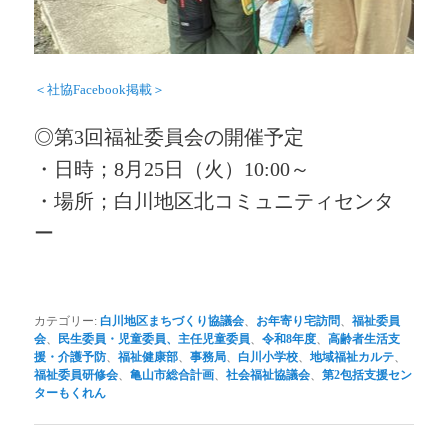
＜社協Facebook掲載＞
◎第3回福祉委員会の開催予定
・日時；8月25日（火）10:00～
・場所；白川地区北コミュニティセンタ
ー
カテゴリー:
白川地区まちづくり協議会
、
お年寄り宅訪問
、
福祉委員
会
、
民生委員・児童委員、主任児童委員
、
令和8年度
、
高齢者生活支
援・介護予防
、
福祉健康部
、
事務局
、
白川小学校
、
地域福祉カルテ
、
福祉委員研修会
、
亀山市総合計画
、
社会福祉協議会
、
第2包括支援セン
ターもくれん