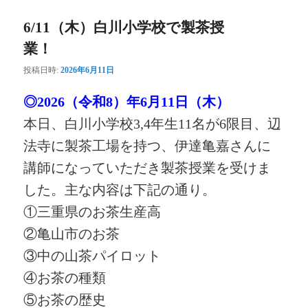
6/11（木）白川小学校で製茶授
業！
投稿日時:
2026年6月11日
◎2026（令和8）年6月11日（木）
本日、白川小学校3,4年生11名が6限目、辺
法寺に製茶工場を持つ、伊達亀嘉さんに
講師になっていただき製茶授業を受けま
した。主な内容は下記の通り。
①三重県のお茶生産高
②亀山市のお茶
③中の山茶パイロット
④お茶の種類
⑤お茶の歴史