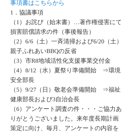
事項書はこちらから
1．協議事項
（1）お詫び（始末書）…著作権侵害にて
損害賠償請求の件（事後報告）
（2）6/6（土）一斉清掃および6/20（土）
親子ふれあいBBQの反省
（3）市R8地域活性化支援事業交付金
（4）8/12（水）夏祭り準備開始 ⇒環境
安全部長
（5）9/27（日）敬老会準備開始 ⇒福祉
健康部長および3自治会長
（6）アンケート調査の件・・・ご協力あ
りがとうございました。
来年度長期計画
策定に向け、毎月、アンケートの内容を