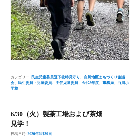
カテゴリー:
民生児童委員登下校時見守り
、
白川地区まちづくり協議
会
、
民生委員・児童委員、主任児童委員
、
令和8年度
、
事務局
、
白川小
学校
6/30（火）製茶工場および茶畑
見学！
投稿日時:
2026年6月30日