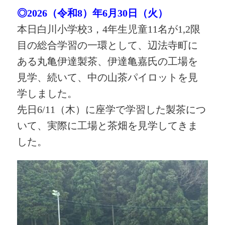
◎2026（令和8）年6月30日（火）
本日白川小学校3，4年生児童11名が1,2限
目の総合学習の一環として、辺法寺町に
ある丸亀伊達製茶、伊達亀嘉氏の工場を
見学、続いて、中の山茶パイロットを見
学しました。
先日6/11（木）に座学で学習した製茶につ
いて、実際に工場と茶畑を見学してきま
した。