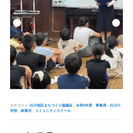
カテゴリー:
白川地区まちづくり協議会
、
令和8年度
、
事務局
、
白川小
学校
、
終業式
、
コミュニティスクール