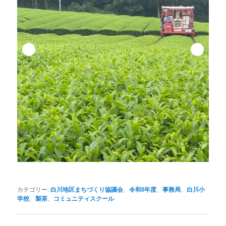
カテゴリー:
白川地区まちづくり協議会
、
令和8年度
、
事務局
、
白川小
学校
、
製茶
、
コミュニティスクール