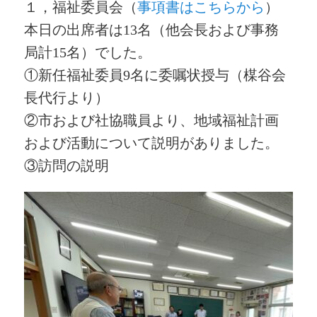
１，福祉委員会（
事項書はこちらから
）
本日の出席者は13名（他会長および事務
局計15名）でした。
①新任福祉委員9名に委嘱状授与（楳谷会
長代行より）
②市および社協職員より、地域福祉計画
および活動について説明がありました。
③訪問の説明