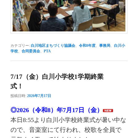
カテゴリー:
白川地区まちづくり協議会
、
令和8年度
、
事務局
、
白川小
学校
、
合同委員会
、
PTA
7/17（金）白川小学校1学期終業
式！
投稿日時:
2026年7月17日
◎2026（令和8）年7月17日（金）
本日8:55より白川小学校終業式が暑い中な
ので、音楽室にて行われ、校歌を全員で