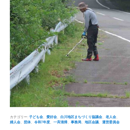
カテゴリー:
子ども会
、
愛好会
、
白川地区まちづくり協議会
、
老人会
、
婦人会
、
団体
、
令和7年度
、
一斉清掃
、
事務局
、
地区会議
、
運営委員会