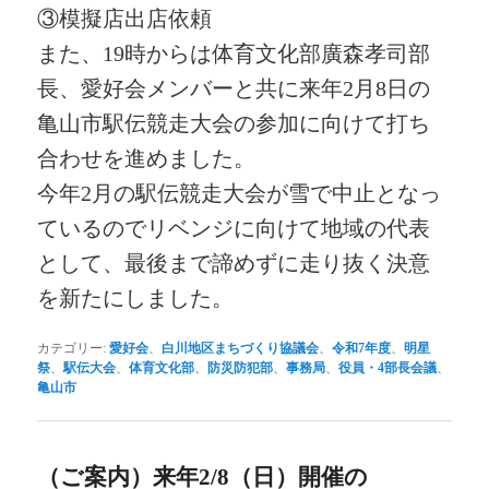
③模擬店出店依頼
また、19時からは体育文化部廣森孝司部
長、愛好会メンバーと共に
来年2月8日の
亀山市駅伝競走大会の参加に向けて打ち
合わせを進めました。
今年2月の駅伝競走大会が雪で中止となっ
ているのでリベンジに向けて
地域の代表
として、最後まで諦めずに走り抜く決意
を新たにしました。
カテゴリー:
愛好会
、
白川地区まちづくり協議会
、
令和7年度
、
明星
祭
、
駅伝大会
、
体育文化部
、
防災防犯部
、
事務局
、
役員・4部長会議
、
亀山市
（ご案内）来年2/8（日）開催の