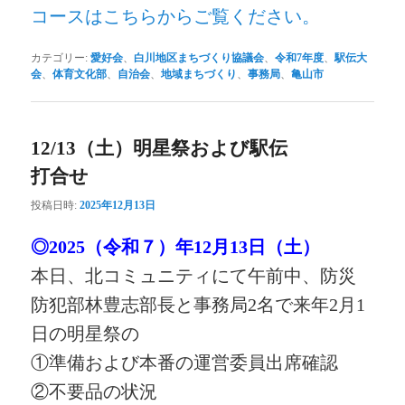
コースはこちらからご覧ください。
カテゴリー:
愛好会
、
白川地区まちづくり協議会
、
令和7年度
、
駅伝大
会
、
体育文化部
、
自治会
、
地域まちづくり
、
事務局
、
亀山市
12/13（土）明星祭および駅伝
打合せ
投稿日時:
2025年12月13日
◎2025（令和７）年12月13日（土）
本日、北コミュニティにて午前中、防災
防犯部林豊志部長と事務局2名で来年2月1
日の明星祭の
①準備および本番の運営委員出席確認
②不要品の状況