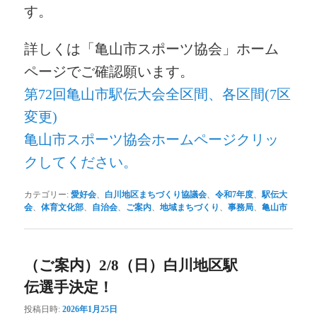
す
。
詳しくは「亀山市スポーツ協会」ホーム
ページでご確認願います。
第72回亀山市駅伝大会全区間、各区間(7区
変更)
亀山市スポーツ協会ホームページクリッ
クしてください。
カテゴリー:
愛好会
、
白川地区まちづくり協議会
、
令和7年度
、
駅伝大
会
、
体育文化部
、
自治会
、
ご案内
、
地域まちづくり
、
事務局
、
亀山市
（ご案内）2/8（日）白川地区駅
伝選手決定！
投稿日時:
2026年1月25日