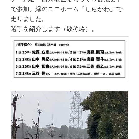
で参加、緑のユニホーム「しらかわ」で
走りました。
選手を紹介します（敬称略）。
動
画
プ
レ
ー
ヤ
ー