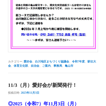
カテゴリー:
愛好会
、
白川地区まちづくり協議会
、
令和7年度
、
駅伝大
会
、
体育文化部
、
自治会
、
ご案内
、
事務局
、
亀山市
11/3（月）愛好会が新聞発行！
投稿日時:
2025年11月3日
◎2025（令和7）年11月3日（月）