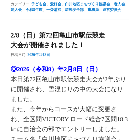
カテゴリー:
子ども会
、
愛好会
、
白川地区まちづくり協議会
、
老人会
、
婦人会
、
令和8年度
、
一斉清掃
、
環境安全部
、
事務局
、
運営委員会
2/8（日）第72回亀山市駅伝競走
大会が開催されました！
投稿日時:
2026年2月8日
◎2026（令和8）年2月8日（日）
本日第72回亀山市駅伝競走大会が2年ぶり
に開催され、
雪混じりの中の大会になり
ました。
また、今年からコースが大幅に変更さ
れ、
全区間VICTORY ロード総合7区間18.3
㎞に自治会の部でエントリーしました。
チーム名「白川地区まちづくり協議会」