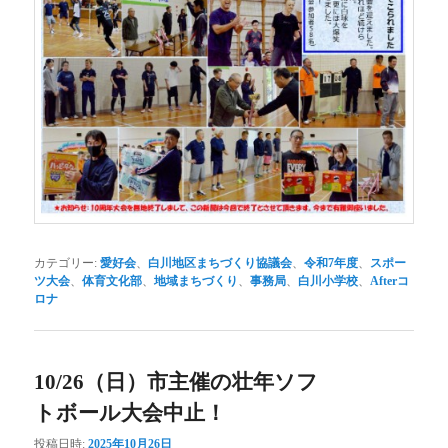
カテゴリー:
愛好会
、
白川地区まちづくり協議会
、
令和7年度
、
スポー
ツ大会
、
体育文化部
、
地域まちづくり
、
事務局
、
白川小学校
、
Afterコ
ロナ
10/26（日）市主催の壮年ソフ
トボール大会中止！
投稿日時:
2025年10月26日