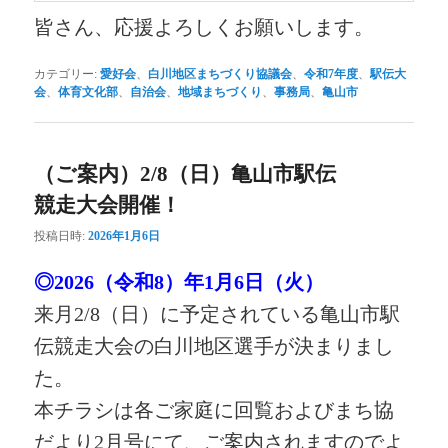
皆さん、応援よろしくお願いします。
カテゴリー:
愛好会
、
白川地区まちづくり協議会
、
令和7年度
、
駅伝大
会
、
体育文化部
、
自治会
、
地域まちづくり
、
事務局
、
亀山市
（ご案内）2/8（日）亀山市駅伝
競走大会開催！
投稿日時:
2026年1月6日
◎2026（令和8）年1月6日（火）
来月2/8（日）に予定されている亀山市駅
伝競走大会の白川地区選手が決まりまし
た。
本チラシは各ご家庭に回覧およびまち協
だより2月号にて、ご案内されますのでよ