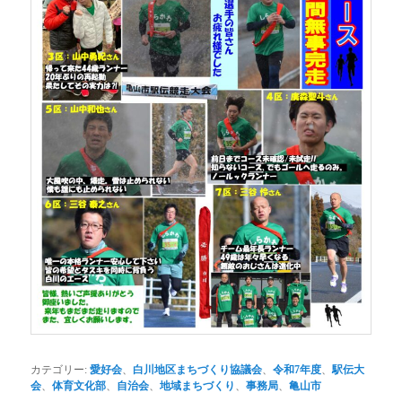
カテゴリー:
愛好会
、
白川地区まちづくり協議会
、
令和7年度
、
駅伝大
会
、
体育文化部
、
自治会
、
地域まちづくり
、
事務局
、
亀山市