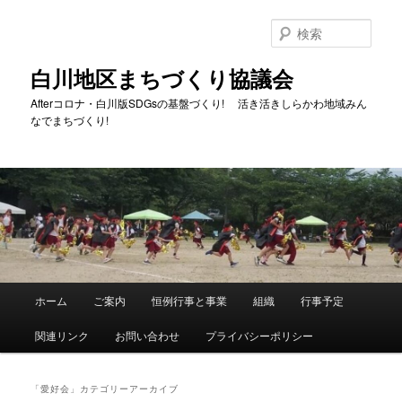
メ
サ
イ
ブ
検
ン
コ
索
コ
ン
白川地区まちづくり協議会
ン
テ
Afterコロナ・白川版SDGsの基盤づくり! 活き活きしらかわ地域みん
テ
ン
なでまちづくり!
ン
ツ
ツ
へ
へ
移
移
動
動
メ
ホーム
ご案内
恒例行事と事業
組織
行事予定
イ
ン
関連リンク
お問い合わせ
プライバシーポリシー
メ
ニ
ュ
「
愛好会
」カテゴリーアーカイブ