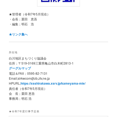
★管理者（令和7年5月現在）
・会長；栗田 恵吾
・編集；明石 浩
★リンク集へ
所在地
白川地区まちづくり協議会
住所；〒519-0169三重県亀山市白木町2813-1
グーグルマップ
電話＆FAX；0595-82-7131
Email;sirkwcom@zb,ztv,ne,jp
HPURL;
https://xsshirakawa.xsrv.jp/kameyama-mie/
責任者（令和7年5月現在）
会 長；栗田 恵吾
事務局；明石 浩
★令和7年度行事予定表