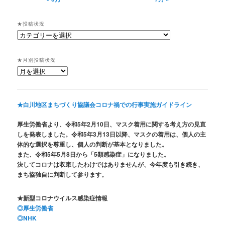
★投稿状況
★
投
稿
★月別投稿状況
状
★
況
月
別
投
★白川地区まちづくり協議会コロナ禍での行事実施ガイドライン
稿
状
厚生労働省より、令和5年2月10日、マスク着用に関する考え方の見直
況
しを発表しました。令和5年3月13日以降、マスクの着用は、個人の主
体的な選択を尊重し、個人の判断が基本となりました。
また、令和5年5月8日から「5類感染症」になりました。
決してコロナは収束したわけではありませんが、今年度も引き続き、
まち協独自に判断して参ります。
★新型コロナウイルス感染症情報
◎厚生労働省
◎NHK