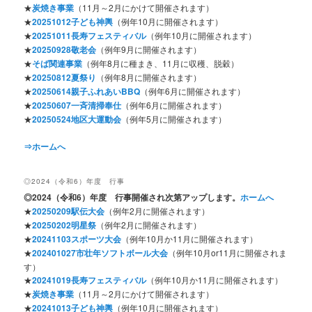
★
炭焼き事業
（11月～2月にかけて開催されます）
★
20251012子ども神輿
（例年10月に開催されます）
★
20251011長寿フェスティバル
（例年10月に開催されます）
★
20250928敬老会
（例年9月に開催されます）
★
そば関連事業
（例年8月に種まき、11月に収穫、脱穀）
★
20250812夏祭り
（例年8月に開催されます）
★
20250614親子ふれあいBBQ
（例年6月に開催されます）
★
20250607一斉清掃奉仕
（例年6月に開催されます）
★
20250524地区大運動会
（例年5月に開催されます）
⇒ホームへ
◎2024（令和6）年度 行事
◎2024
（令和6）年度 行事開催され次第アップします。
ホームへ
★
20250209駅伝大会
（例年2月に開催されます）
★
20250202明星祭
（例年2月に開催されます）
★
20241103スポーツ大会
（例年10月か11月に開催されます）
★
202401027市壮年ソフトボール大会
（例年10月or11月に開催されま
す）
★
20241019長寿フェスティバル
（例年10月か11月に開催されます）
★
炭焼き事業
（11月～2月にかけて開催されます）
★
20241013子ども神輿
（例年10月に開催されます）