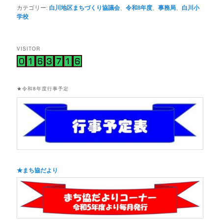
カテゴリー:
白川地区まちづくり協議会
、
令和8年度
、
事務局
、
白川小
学校
VISITOR
★令和8年度行事予定
★まち協だより