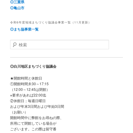
◎三重県
◎亀山市
令和6年度地域まちづくり協議会事業一覧（11月更新）
◎
まち協事業一覧
検
索
◎白川地区まちづくり協議会
★開館時間と休館日
①開館時間;8:30～17:15
（12:00～12:45は閉館）
※要求があれば22:00迄
②休館日；毎週日曜日
および年末3日間および年始3日間
（お願い）
開館時間中に弊館をお尋ねの際、
所用にて閉館している場合が
ございます。この際は留守番