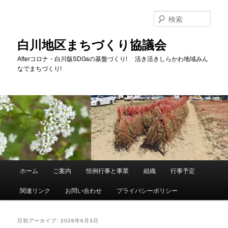
メ
サ
イ
ブ
検
ン
コ
索
コ
ン
白川地区まちづくり協議会
ン
テ
Afterコロナ・白川版SDGsの基盤づくり! 活き活きしらかわ地域みん
テ
ン
なでまちづくり!
ン
ツ
ツ
へ
へ
移
移
動
動
メ
ホーム
ご案内
恒例行事と事業
組織
行事予定
イ
ン
関連リンク
お問い合わせ
プライバシーポリシー
メ
ニ
ュ
日別アーカイブ:
2026年6月3日