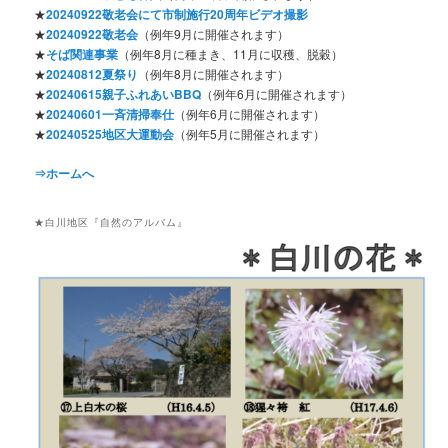
★
20240922敬老会にて市制施行20周年ビデオ撮影
★
20240922敬老会
（例年9月に開催されます）
★
そば関連事業
（例年8月に種まき、11月に収穫、脱穀）
★
20240812夏祭り
（例年8月に開催されます）
★
20240615親子ふれあいBBQ
（例年6月に開催されます）
★
20240601一斉清掃奉仕
（例年6月に開催されます）
★
20240525地区大運動会
（例年5月に開催されます）
⇒ホームへ
★白川地区『自然のアルバム』