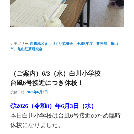
カテゴリー:
白川地区まちづくり協議会
、
令和8年度
、
事務局
、
亀山
市
、
亀山紅茶研究会
（ご案内）6/3（水）白川小学校
台風6号接近につき休校！
投稿日時:
2026年6月3日
◎2026（令和8）年6月3日（水）
本日白川小学校は台風6号接近のため臨時
休校になりました。