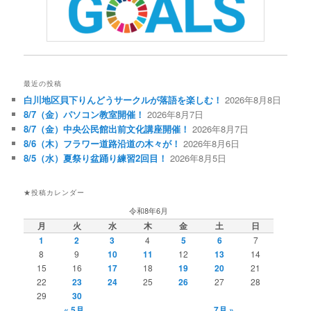
最近の投稿
白川地区貝下りんどうサークルが落語を楽しむ！
2026年8月8日
8/7（金）パソコン教室開催！
2026年8月7日
8/7（金）中央公民館出前文化講座開催！
2026年8月7日
8/6（木）フラワー道路沿道の木々が！
2026年8月6日
8/5（水）夏祭り盆踊り練習2回目！
2026年8月5日
★投稿カレンダー
令和8年6月
月
火
水
木
金
土
日
1
2
3
4
5
6
7
8
9
10
11
12
13
14
15
16
17
18
19
20
21
22
23
24
25
26
27
28
29
30
« 5月
7月 »