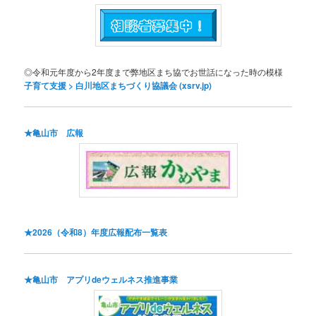
◎令和元年度から2年度まで弊地区まち協でお世話になった時の模様
子育て支援 > 白川地区まちづくり協議会 (xsrv.jp)
★亀山市 広報
★2026（令和8）年度広報配布一覧表
★亀山市
アプリdeウェルネス推進事業