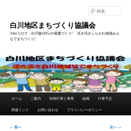
メ
イ
検
ン
索
コ
白川地区まちづくり協議会
ン
テ
Afterコロナ・白川版SDGsの基盤づくり! 活き活きしらかわ地域みん
なでまちづくり!
ン
ツ
へ
移
動
メ
ホーム
ご案内
恒例行事と事業
組織
行事予定
イ
ン
関連リンク
お問い合わせ
プライバシーポリシー
メ
ニ
ュ
投
←
前へ
次へ
→