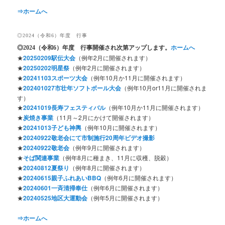
⇒ホームへ
◎2024（令和6）年度 行事
◎2024
（令和6）年度 行事開催され次第アップします。
ホームへ
★
20250209駅伝大会
（例年2月に開催されます）
★
20250202明星祭
（例年2月に開催されます）
★
20241103スポーツ大会
（例年10月か11月に開催されます）
★
202401027市壮年ソフトボール大会
（例年10月or11月に開催されま
す）
★
20241019長寿フェスティバル
（例年10月か11月に開催されます）
★
炭焼き事業
（11月～2月にかけて開催されます）
★
20241013子ども神輿
（例年10月に開催されます）
★
20240922敬老会にて市制施行20周年ビデオ撮影
★
20240922敬老会
（例年9月に開催されます）
★
そば関連事業
（例年8月に種まき、11月に収穫、脱穀）
★
20240812夏祭り
（例年8月に開催されます）
★
20240615親子ふれあいBBQ
（例年6月に開催されます）
★
20240601一斉清掃奉仕
（例年6月に開催されます）
★
20240525地区大運動会
（例年5月に開催されます）
⇒ホームへ