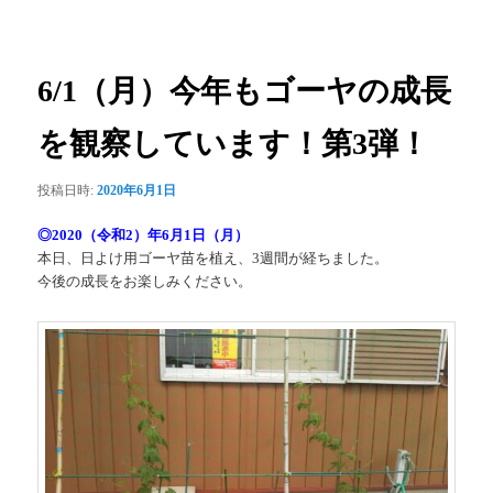
ー
稿
ナ
ビ
ゲ
6/1（月）今年もゴーヤの成長
ー
シ
を観察しています！第3弾！
ョ
ン
投稿日時:
2020年6月1日
◎2020（令和2）年6月1日（月）
本日、日よけ用ゴーヤ苗を植え、3週間が経ちました。
今後の成長をお楽しみください。