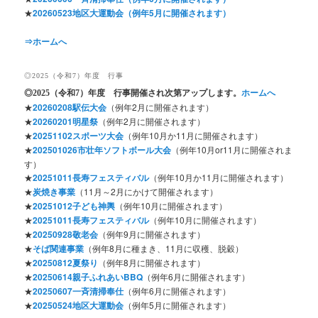
★
20260523地区大運動会（例年5月に開催されます）
⇒ホームへ
◎2025（令和7）年度 行事
◎2025
（令和7）年度 行事開催され次第アップします。
ホームへ
★
20260208駅伝大会
（例年2月に開催されます）
★
20260201明星祭
（例年2月に開催されます）
★
20251102スポーツ大会
（例年10月か11月に開催されます）
★
202501026市壮年ソフトボール大会
（例年10月or11月に開催されま
す）
★
20251011長寿フェスティバル
（例年10月か11月に開催されます）
★
炭焼き事業
（11月～2月にかけて開催されます）
★
20251012子ども神輿
（例年10月に開催されます）
★
20251011長寿フェスティバル
（例年10月に開催されます）
★
20250928敬老会
（例年9月に開催されます）
★
そば関連事業
（例年8月に種まき、11月に収穫、脱穀）
★
20250812夏祭り
（例年8月に開催されます）
★
20250614親子ふれあいBBQ
（例年6月に開催されます）
★
20250607一斉清掃奉仕
（例年6月に開催されます）
★
20250524地区大運動会
（例年5月に開催されます）