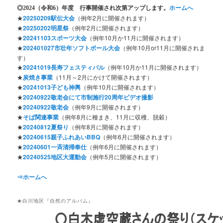
◎2024
（令和6）年度 行事開催され次第アップします。
ホームへ
★
20250209駅伝大会
（例年2月に開催されます）
★
20250202明星祭
（例年2月に開催されます）
★
20241103スポーツ大会
（例年10月か11月に開催されます）
★
202401027市壮年ソフトボール大会
（例年10月or11月に開催されま
す）
★
20241019長寿フェスティバル
（例年10月か11月に開催されます）
★
炭焼き事業
（11月～2月にかけて開催されます）
★
20241013子ども神輿
（例年10月に開催されます）
★
20240922敬老会にて市制施行20周年ビデオ撮影
★
20240922敬老会
（例年9月に開催されます）
★
そば関連事業
（例年8月に種まき、11月に収穫、脱穀）
★
20240812夏祭り
（例年8月に開催されます）
★
20240615親子ふれあいBBQ
（例年6月に開催されます）
★
20240601一斉清掃奉仕
（例年6月に開催されます）
★
20240525地区大運動会
（例年5月に開催されます）
⇒ホームへ
★白川地区『自然のアルバム』