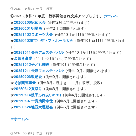
◎2025（令和7）年度 行事
◎2025
（令和7）年度 行事開催され次第アップします。
ホームへ
★
20260208駅伝大会
（例年2月に開催されます）
★
20260201明星祭
（例年2月に開催されます）
★
20251102スポーツ大会
（例年10月か11月に開催されます）
★
202501026市壮年ソフトボール大会
（例年10月or11月に開催されま
す）
★
20251011長寿フェスティバル
（例年10月か11月に開催されます）
★
炭焼き事業
（11月～2月にかけて開催されます）
★
20251012子ども神輿
（例年10月に開催されます）
★
20251011長寿フェスティバル
（例年10月に開催されます）
★
20250928敬老会
（例年9月に開催されます）
★
そば関連事業
（例年8月に種まき、11月に収穫、脱穀）
★
20250812夏祭り
（例年8月に開催されます）
★
20250614親子ふれあいBBQ
（例年6月に開催されます）
★
20250607一斉清掃奉仕
（例年6月に開催されます）
★
20250524地区大運動会
（例年5月に開催されます）
⇒ホームへ
◎2024（令和6）年度 行事