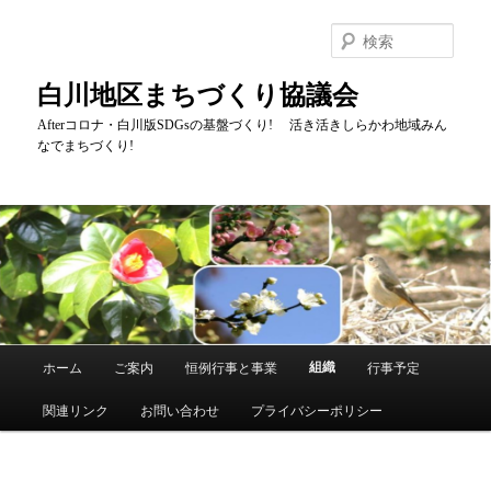
メ
イ
検
ン
索
コ
白川地区まちづくり協議会
ン
テ
Afterコロナ・白川版SDGsの基盤づくり! 活き活きしらかわ地域みん
なでまちづくり!
ン
ツ
へ
移
動
メ
組織
ホーム
ご案内
恒例行事と事業
行事予定
イ
ン
関連リンク
お問い合わせ
プライバシーポリシー
メ
ニ
ュ