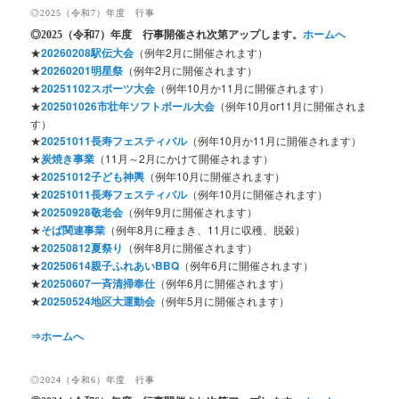
◎2025（令和7）年度 行事
◎2025
（令和7）年度 行事開催され次第アップします。
ホームへ
★
20260208駅伝大会
（例年2月に開催されます）
★
20260201明星祭
（例年2月に開催されます）
★
20251102スポーツ大会
（例年10月か11月に開催されます）
★
202501026市壮年ソフトボール大会
（例年10月or11月に開催されま
す）
★
20251011長寿フェスティバル
（例年10月か11月に開催されます）
★
炭焼き事業
（11月～2月にかけて開催されます）
★
20251012子ども神輿
（例年10月に開催されます）
★
20251011長寿フェスティバル
（例年10月に開催されます）
★
20250928敬老会
（例年9月に開催されます）
★
そば関連事業
（例年8月に種まき、11月に収穫、脱穀）
★
20250812夏祭り
（例年8月に開催されます）
★
20250614親子ふれあいBBQ
（例年6月に開催されます）
★
20250607一斉清掃奉仕
（例年6月に開催されます）
★
20250524地区大運動会
（例年5月に開催されます）
⇒ホームへ
◎2024（令和6）年度 行事