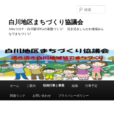
メ
イ
検
ン
索
コ
白川地区まちづくり協議会
ン
テ
Afterコロナ・白川版SDGsの基盤づくり! 活き活きしらかわ地域みん
なでまちづくり!
ン
ツ
へ
移
動
メ
恒例行事と事業
ホーム
ご案内
組織
行事予定
イ
ン
関連リンク
お問い合わせ
プライバシーポリシー
メ
ニ
ュ