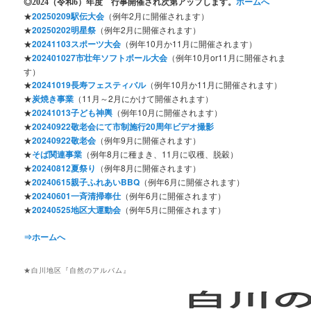
◎2024
（令和6）年度 行事開催され次第アップします。
ホームへ
★
20250209駅伝大会
（例年2月に開催されます）
★
20250202明星祭
（例年2月に開催されます）
★
20241103スポーツ大会
（例年10月か11月に開催されます）
★
202401027市壮年ソフトボール大会
（例年10月or11月に開催されま
す）
★
20241019長寿フェスティバル
（例年10月か11月に開催されます）
★
炭焼き事業
（11月～2月にかけて開催されます）
★
20241013子ども神輿
（例年10月に開催されます）
★
20240922敬老会にて市制施行20周年ビデオ撮影
★
20240922敬老会
（例年9月に開催されます）
★
そば関連事業
（例年8月に種まき、11月に収穫、脱穀）
★
20240812夏祭り
（例年8月に開催されます）
★
20240615親子ふれあいBBQ
（例年6月に開催されます）
★
20240601一斉清掃奉仕
（例年6月に開催されます）
★
20240525地区大運動会
（例年5月に開催されます）
⇒ホームへ
★白川地区『自然のアルバム』