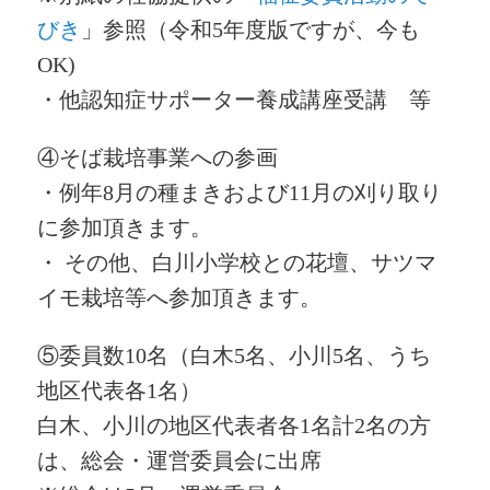
びき
」参照（令和5年度版ですが、今も
OK)
・他認知症サポーター養成講座受講 等
④そば栽培事業への参画
・例年8月の種まきおよび11月の刈り取り
に参加頂きます。
・ その他、白川小学校との花壇、サツマ
イモ栽培等へ参加頂きます。
⑤委員数10名（白木5名、小川5名、うち
地区代表各1名）
白木、小川の地区代表者各1名計2名の方
は、総会・運営委員会に出席