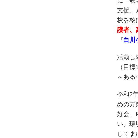
に「敬
支援、
校を核
護者、
『
白川
活動し
（目標
～ある
令和7
めの方
好会、
い、環
してま