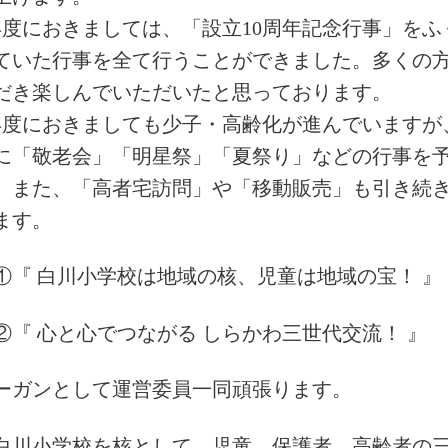
年度におきましては、「設立10周年記念行事」をふ
ていた行事を全て行うことができました。多くの
だき楽しんでいただいたと思っております。
年度におきましても少子・高齢化が進んでいますが
に「敬老会」「明星祭」「夏祭り」などの行事を
。また、「高者宅訪問」や「移動販売」も引き続
ます。
①『 白川小学校は地域の核、児童は地域の宝！ 』
②『 心と心でつながる しらかわ三世代交流！ 』
ーガンとして運営委員一同頑張ります。
白川小学校を核として、児童、保護者、高齢者の