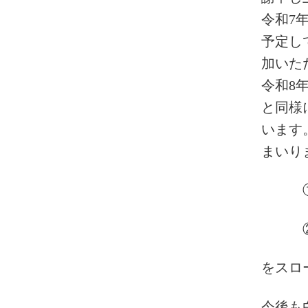
令和7
予定し
加いた
令和8
と同様
います
まいり
・・・
・・・
をスロ
今後も