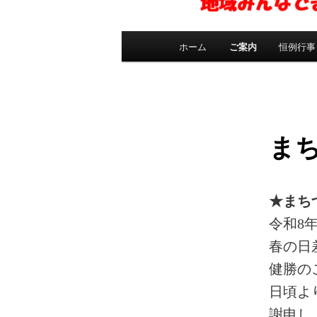
メ
ホーム
ご案内
恒例行事
イ
ン
メ
ニ
ュ
ま
ー
★まちづ
令和8
春の日
健勝の
日頃よ
謝申し