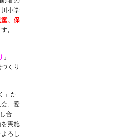
高齢者の
白川小学
児童、保
ます。
り
」
域づくり
く」た
人会、愛
話し合
動を実施
をよろし