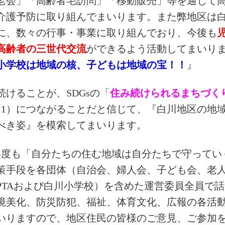
老会」「高齢者宅訪問」「移動販売」等を通じて
介護予防に取り組んでまいります。また弊地区は
に、数々の行事・事業に取り組んでおり、今後も
高齢者の三世代交流
ができるよう活動してまいり
小学校は地域の核、子どもは地域の宝！！
』
続けることが、SDGsの「
住み続けられるまちづく
11）につながることだと信じて、『白川地区の地
べき姿』を模索してまいります。
年度も「自分たちの住む地域は自分たちで守ってい
策手段を各団体（自治会、婦人会、子ども会、老
PTAおよび白川小学校）を含めた運営委員全員で
境美化、防災防犯、福祉、体育文化、広報の各活
いりますので、地区住民の皆様のご意見、ご参加