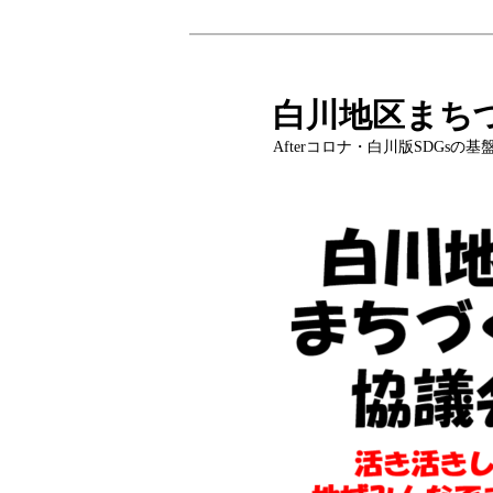
メ
イ
ン
白川地区まち
コ
Afterコロナ・白川版SDGs
ン
テ
ン
ツ
へ
移
動