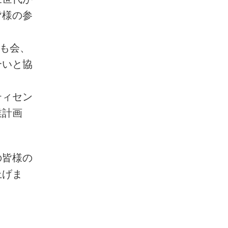
皆様の参
ども会、
合いと協
ティセン
業計画
の皆様の
上げま