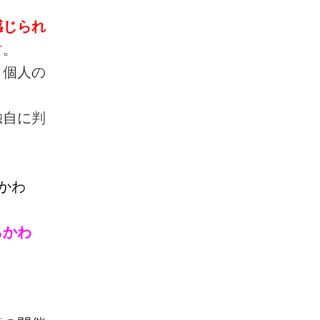
感じられ
す。
、個人の
。
独自に判
しらかわ
しらかわ
。