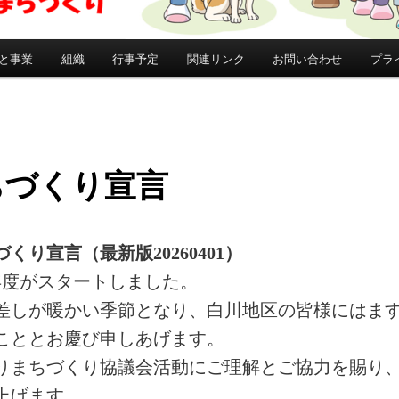
と事業
組織
行事予定
関連リンク
お問い合わせ
プラ
ちづくり宣言
くり宣言（最新版20260401）
年度がスタートしました。
差しが暖かい季節となり、白川地区の皆様にはま
こととお慶び申しあげます。
りまちづくり協議会活動にご理解とご協力を賜り
上げます。