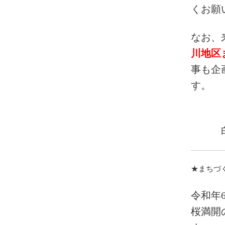
くお願
なお、
川地区
事も企
す。
・・・
・・・
★まちづく
令和年
桜満開