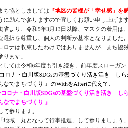
まち協としましては
『地区の皆様が「幸せ感」を
うに励んで参りますので宜しくお願い申し上げま
働省より、令和5年3月13日以降、マスクの着用は
な選択を尊重し、個人の判断が基本となりました
コロナは収束したわけではありませんが、まち協
参ります。
としては令和6
年度も引き続き、前年度スローガン
ithコロナ・白川版SDGsの基盤づくり活き活き 
なでまちづくり 』のWithをAfterに代えて、
fterコロナ・白川版SDGsの基盤づくり活き活き 
んなでまちづくり 』
して参ります。
「地域一丸となって行事推進」して参りましょう