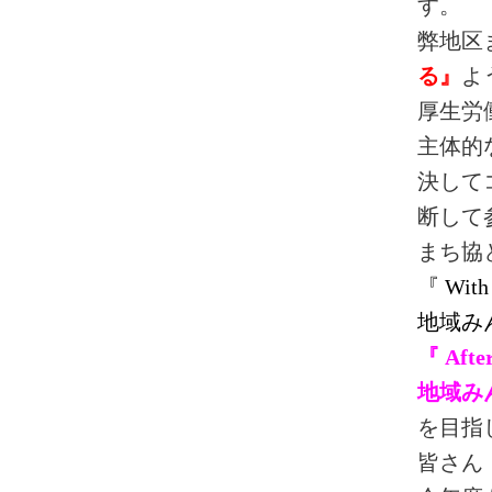
す。
弊地区
る』
よ
厚生労
主体的
決して
断して
まち協
『 W
地域みん
『 A
地域み
を目指
皆さん