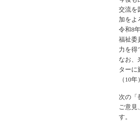
交流を
加をよ
令和8
福祉委
力を得
なお、
ターに
（10
次の「
ご意見
す。