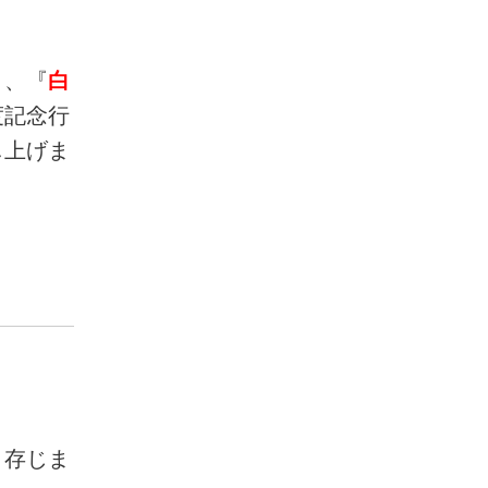
り、『
白
度記念行
し上げま
と存じま