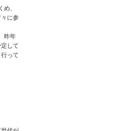
くめ、
方々に参
、昨年
予定して
き行って
三世代が