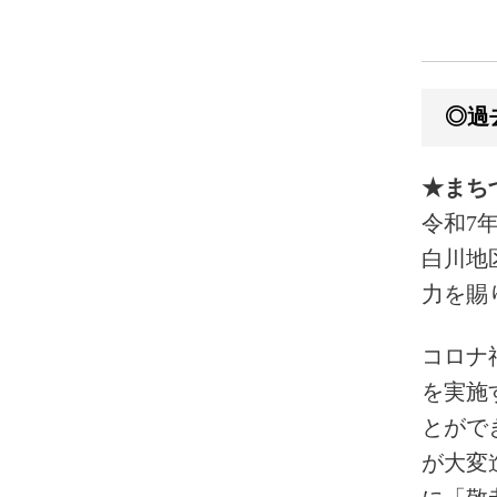
★まちづ
令和7
白川地
力を賜
コロナ
を実施
とがで
が大変