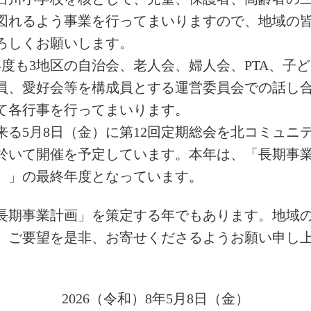
図れるよう事業を行ってまいりますので、地域の
ろしくお願いします。
年度も3地区の自治会、老人会、婦人会、PTA、子
員、愛好会等を構成員とする運営委員会での話し
て各行事を行ってまいります。
来る5月8日（金）に第12回定期総会を北コミュニ
於いて開催を予定しています。本年は、「長期事
年）」の最終年度となっています。
長期事業計画」を策定する年でもあります。地域
、ご要望を是非、お寄せくださるようお願い申し
2026（令和）8年5月8日（金）