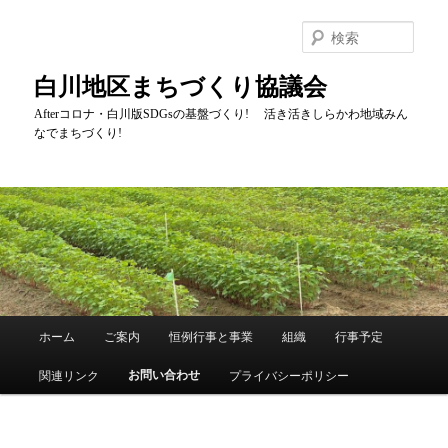
メ
イ
検
ン
索
コ
白川地区まちづくり協議会
ン
テ
Afterコロナ・白川版SDGsの基盤づくり! 活き活きしらかわ地域みん
なでまちづくり!
ン
ツ
へ
移
動
メ
ホーム
ご案内
恒例行事と事業
組織
行事予定
イ
ン
お問い合わせ
関連リンク
プライバシーポリシー
メ
ニ
ュ