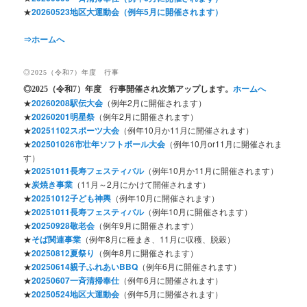
★
20260523地区大運動会（例年5月に開催されます）
⇒ホームへ
◎2025（令和7）年度 行事
◎2025
（令和7）年度 行事開催され次第アップします。
ホームへ
★
20260208駅伝大会
（例年2月に開催されます）
★
20260201明星祭
（例年2月に開催されます）
★
20251102スポーツ大会
（例年10月か11月に開催されます）
★
202501026市壮年ソフトボール大会
（例年10月or11月に開催されま
す）
★
20251011長寿フェスティバル
（例年10月か11月に開催されます）
★
炭焼き事業
（11月～2月にかけて開催されます）
★
20251012子ども神輿
（例年10月に開催されます）
★
20251011長寿フェスティバル
（例年10月に開催されます）
★
20250928敬老会
（例年9月に開催されます）
★
そば関連事業
（例年8月に種まき、11月に収穫、脱穀）
★
20250812夏祭り
（例年8月に開催されます）
★
20250614親子ふれあいBBQ
（例年6月に開催されます）
★
20250607一斉清掃奉仕
（例年6月に開催されます）
★
20250524地区大運動会
（例年5月に開催されます）