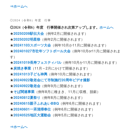
⇒ホームへ
◎2024（令和6）年度 行事
◎2024
（令和6）年度 行事開催され次第アップします。
ホームへ
★
20250209駅伝大会
（例年2月に開催されます）
★
20250202明星祭
（例年2月に開催されます）
★
20241103スポーツ大会
（例年10月か11月に開催されます）
★
202401027市壮年ソフトボール大会
（例年10月or11月に開催されま
す）
★
20241019長寿フェスティバル
（例年10月か11月に開催されます）
★
炭焼き事業
（11月～2月にかけて開催されます）
★
20241013子ども神輿
（例年10月に開催されます）
★
20240922敬老会にて市制施行20周年ビデオ撮影
★
20240922敬老会
（例年9月に開催されます）
★
そば関連事業
（例年8月に種まき、11月に収穫、脱穀）
★
20240812夏祭り
（例年8月に開催されます）
★
20240615親子ふれあいBBQ
（例年6月に開催されます）
★
20240601一斉清掃奉仕
（例年6月に開催されます）
★
20240525地区大運動会
（例年5月に開催されます）
⇒ホームへ